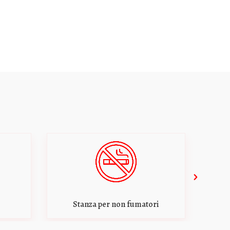
umatori
Armadio